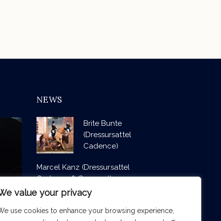
NEWS
Brite Bunte
(Dressursattel
Cadence)
Marcel Kanz (Dressursattel
Cadence & Concept)
We value your privacy
Borja Carrascosa (Dressursattel
Cadence)
We use cookies to enhance your browsing experience,