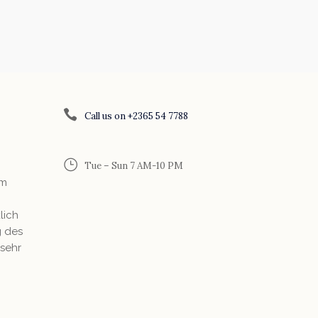
Call us on +2365 54 7788
Tue – Sun 7 AM-10 PM
em
lich
g des
 sehr